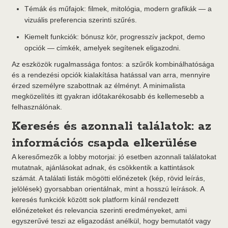
Témák és műfajok: filmek, mitológia, modern grafikák — a
vizuális preferencia szerinti szűrés.
Kiemelt funkciók: bónusz kör, progresszív jackpot, demo
opciók — címkék, amelyek segítenek eligazodni.
Az eszközök rugalmassága fontos: a szűrők kombinálhatósága
és a rendezési opciók kialakítása hatással van arra, mennyire
érzed személyre szabottnak az élményt. A minimalista
megközelítés itt gyakran időtakarékosabb és kellemesebb a
felhasználónak.
Keresés és azonnali találatok: az
információs csapda elkerülése
A keresőmezők a lobby motorjai: jó esetben azonnali találatokat
mutatnak, ajánlásokat adnak, és csökkentik a kattintások
számát. A találati listák mögötti előnézetek (kép, rövid leírás,
jelölések) gyorsabban orientálnak, mint a hosszú leírások. A
keresés funkciók között sok platform kínál rendezett
előnézeteket és relevancia szerinti eredményeket, ami
egyszerűvé teszi az eligazodást anélkül, hogy bemutatót vagy