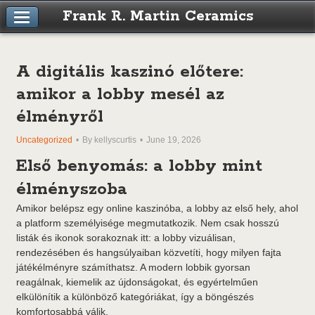
Frank R. Martin Ceramics
A digitális kaszinó előtere:
amikor a lobby mesél az
élményről
Uncategorized
By kellyscurtis
June 19, 2026
Első benyomás: a lobby mint
élményszoba
Amikor belépsz egy online kaszinóba, a lobby az első hely, ahol
a platform személyisége megmutatkozik. Nem csak hosszú
listák és ikonok sorakoznak itt: a lobby vizuálisan,
rendezésében és hangsúlyaiban közvetíti, hogy milyen fajta
játékélményre számíthatsz. A modern lobbik gyorsan
reagálnak, kiemelik az újdonságokat, és egyértelműen
elkülönítik a különböző kategóriákat, így a böngészés
komfortosabbá válik.