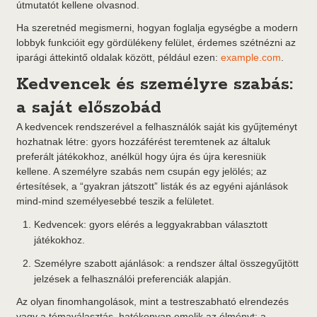
útmutatót kellene olvasnod.
Ha szeretnéd megismerni, hogyan foglalja egységbe a modern
lobbyk funkcióit egy gördülékeny felület, érdemes szétnézni az
iparági áttekintő oldalak között, például ezen:
example.com
.
Kedvencek és személyre szabás:
a saját előszobád
A kedvencek rendszerével a felhasználók saját kis gyűjteményt
hozhatnak létre: gyors hozzáférést teremtenek az általuk
preferált játékokhoz, anélkül hogy újra és újra keresniük
kellene. A személyre szabás nem csupán egy jelölés; az
értesítések, a “gyakran játszott” listák és az egyéni ajánlások
mind-mind személyesebbé teszik a felületet.
Kedvencek: gyors elérés a leggyakrabban választott
játékokhoz.
Személyre szabott ajánlások: a rendszer által összegyűjtött
jelzések a felhasználói preferenciák alapján.
Az olyan finomhangolások, mint a testreszabható elrendezés
vagy a témaválasztás, hatékonyan emelik az élményt: a