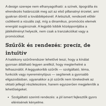
A design szerepe nem elhanyagolható: a színek, tipográfia és
elrendezés határozzák meg azt az első pillanatnyi érzetet, ami
gyakran döntő a továbblépésnél. A letisztult, rendezett előtér
csökkenti a vizuális zajt, míg a dinamikus, promóciós elemek
energiát sugároznak. A legjobb lobbik középpontjába a
játékélményt helyezik, nem csak a tranzakciókat vagy a
promóciókat.
Szűrők és rendezés: precíz, de
intuitív
A hatékony szűrőrendszer lehetővé teszi, hogy a kínálat
gyorsan átlátható legyen anélkül, hogy megterhelné a
felhasználót. A leggyakoribb szűrők — szolgáltató, téma,
funkciók vagy nyereménytípus — segítenek a gyorsabb
eligazodásban, ugyanakkor a jó szűrők nem törekednek az
oktató jellegű részletezésre, hanem egyszerűen megjelenítik a
lehetőségeket.
Szolgáltató szerinti rendezés: a jól ismert fejlesztők gyors
elérésének kényelme.